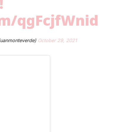
!
com/qgFcjfWnid
juanmonteverde)
October 29, 2021