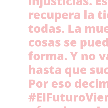
injusticias. 
recupera la t
todas. La mue
cosas se pued
forma. Y no 
hasta que su
Por eso deci
#ElFuturoVie