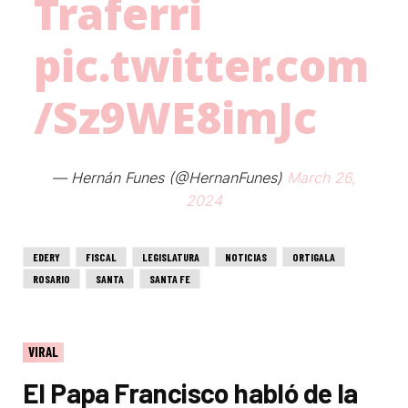
Traferri
pic.twitter.com
/Sz9WE8imJc
— Hernán Funes (@HernanFunes)
March 26,
2024
EDERY
FISCAL
LEGISLATURA
NOTICIAS
ORTIGALA
ROSARIO
SANTA
SANTA FE