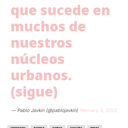
que sucede en
muchos de
nuestros
núcleos
urbanos.
(sigue)
— Pablo Javkin (@pablojavkin)
February 3, 2022
ARGENTINA
BANDAS
CIUDAD
COCAÍNA
DROGA