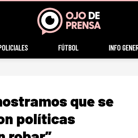
POLICIALES
FÚTBOL
INFO GENE
mostramos que se
n políticas
n robar”