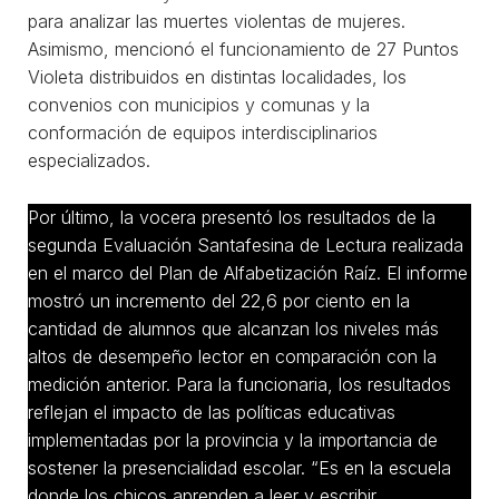
para analizar las muertes violentas de mujeres.
Asimismo, mencionó el funcionamiento de 27 Puntos
Violeta distribuidos en distintas localidades, los
convenios con municipios y comunas y la
conformación de equipos interdisciplinarios
especializados.
Por último, la vocera presentó los resultados de la
segunda Evaluación Santafesina de Lectura realizada
en el marco del Plan de Alfabetización Raíz. El informe
mostró un incremento del 22,6 por ciento en la
cantidad de alumnos que alcanzan los niveles más
altos de desempeño lector en comparación con la
medición anterior. Para la funcionaria, los resultados
reflejan el impacto de las políticas educativas
implementadas por la provincia y la importancia de
sostener la presencialidad escolar. “Es en la escuela
donde los chicos aprenden a leer y escribir,