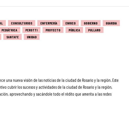
AL
CONSULTORIOS
ENFERMERÍA
ENRICO
GOBIERNO
GUARDIA
PEDIÁTRICA
PEROTTI
PROYECTO
PÚBLICA
PULLARO
SANTAFE
UNIDAD
ece una nueva visión de las noticias de la ciudad de Rosario y la región. Este
ivo cubrir los sucesos y actividades de la ciudad de Rosario y la región,
ción, aprovechando y sacándole todo el rédito que amerita a las redes