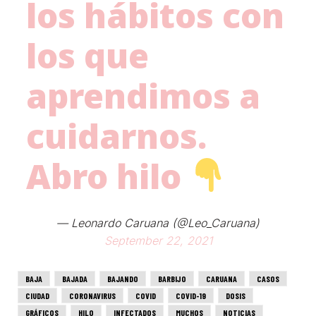
los hábitos con
los que
aprendimos a
cuidarnos.
Abro hilo
— Leonardo Caruana (@Leo_Caruana)
September 22, 2021
BAJA
BAJADA
BAJANDO
BARBIJO
CARUANA
CASOS
CIUDAD
CORONAVIRUS
COVID
COVID-19
DOSIS
GRÁFICOS
HILO
INFECTADOS
MUCHOS
NOTICIAS