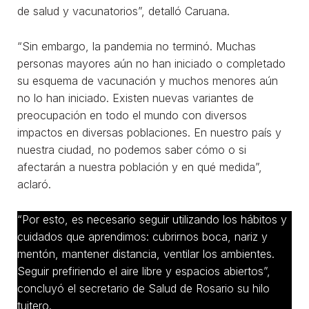
de salud y vacunatorios”, detalló Caruana.
“Sin embargo, la pandemia no terminó. Muchas
personas mayores aún no han iniciado o completado
su esquema de vacunación y muchos menores aún
no lo han iniciado. Existen nuevas variantes de
preocupación en todo el mundo con diversos
impactos en diversas poblaciones. En nuestro país y
nuestra ciudad, no podemos saber cómo o si
afectarán a nuestra población y en qué medida”,
aclaró.
“Por esto, es necesario seguir utilizando los hábitos y
cuidados que aprendimos: cubrirnos boca, nariz y
mentón, mantener distancia, ventilar los ambientes.
Seguir prefiriendo el aire libre y espacios abiertos”,
concluyó el secretario de Salud de Rosario su hilo
tuitero.