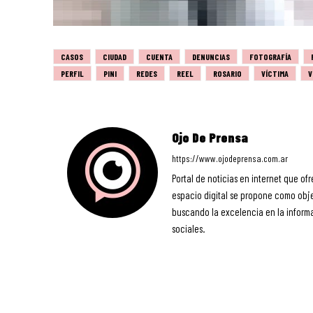
CASOS
CIUDAD
CUENTA
DENUNCIAS
FOTOGRAFÍA
PERFIL
PINI
REDES
REEL
ROSARIO
VÍCTIMA
V
Ojo De Prensa
https://www.ojodeprensa.com.ar
Portal de noticias en internet que ofr
espacio digital se propone como objet
buscando la excelencia en la informa
sociales.