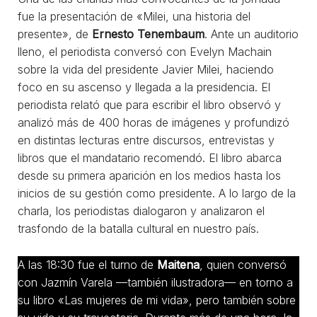
fue la presentación de «Milei, una historia del
presente», de
Ernesto Tenembaum
. Ante un auditorio
lleno, el periodista conversó con Evelyn Machain
sobre la vida del presidente Javier Milei, haciendo
foco en su ascenso y llegada a la presidencia. El
periodista relató que para escribir el libro observó y
analizó más de 400 horas de imágenes y profundizó
en distintas lecturas entre discursos, entrevistas y
libros que el mandatario recomendó. El libro abarca
desde su primera aparición en los medios hasta los
inicios de su gestión como presidente. A lo largo de la
charla, los periodistas dialogaron y analizaron el
trasfondo de la batalla cultural en nuestro país.
A las 18:30 fue el turno de
Maitena
, quien conversó
con Jazmín Varela —también ilustradora— en torno a
su libro «Las mujeres de mi vida», pero también sobre