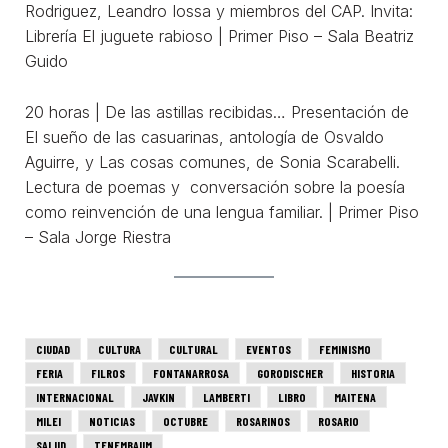
Rodriguez, Leandro Iossa y miembros del CAP. Invita:
Librería El juguete rabioso | Primer Piso – Sala Beatriz
Guido
20 horas | De las astillas recibidas… Presentación de
El sueño de las casuarinas, antología de Osvaldo
Aguirre, y Las cosas comunes, de Sonia Scarabelli.
Lectura de poemas y conversación sobre la poesía
como reinvención de una lengua familiar. | Primer Piso
– Sala Jorge Riestra
CIUDAD
CULTURA
CULTURAL
EVENTOS
FEMINISMO
FERIA
FILROS
FONTANARROSA
GORODISCHER
HISTORIA
INTERNACIONAL
JAVKIN
LAMBERTI
LIBRO
MAITENA
MILEI
NOTICIAS
OCTUBRE
ROSARINOS
ROSARIO
SALUD
TENEMBAUM