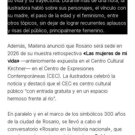
su vida y su trayectoria. Durante más de una hora, la
ilustradora habló sobre sus personajes, el vínculo con
su madre, el paso de la edad y el feminismo, entre
otros tópicos, sin dejar de lograr recurrentes aplausos
y risas del público, principalmente femenino.
Además, Maitena anunció que Rosario será sede en
2026 de su muestra retrospectiva
«Las mujeres de mi
vida»
—anteriormente expuesta en el Centro Cultural
Kirchner— en el Centro de Expresiones
Contemporáneas (CEC). La ilustradora celebró la
noticia y destacó que el CEC es centro cultural
público “con entrada gratuita y en un espacio
hermoso frente al río”.
En paralelo y en el marco de los simbólicos 300 años
de la ciudad de Rosario, se llevó a cabo el
conversatorio «Rosario en la historia nacional», que