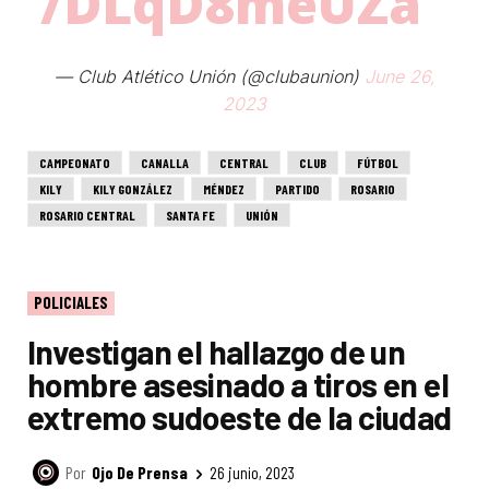
/DLqD8meUZa
— Club Atlético Unión (@clubaunion)
June 26,
2023
CAMPEONATO
CANALLA
CENTRAL
CLUB
FÚTBOL
KILY
KILY GONZÁLEZ
MÉNDEZ
PARTIDO
ROSARIO
ROSARIO CENTRAL
SANTA FE
UNIÓN