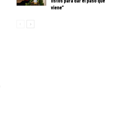
listos para dar el paso que
viene”
a