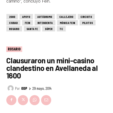
camino”, concluyó Fein.
2000
APOYO
AUTÓDROMO
CALLEJERO
CIRCUITO
CIUDAD
FEIN
INTENDENTA
MÓNICA FEIN
PILOTOS
ROSARIO
SANTA FE
SÚPER
TC