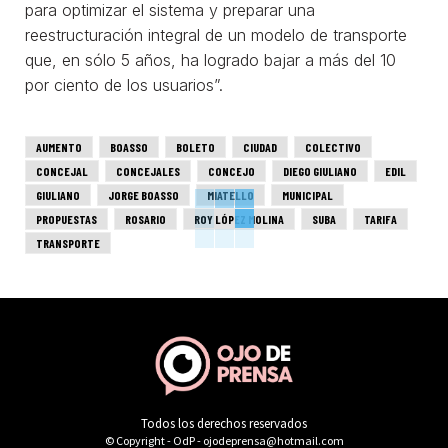
para optimizar el sistema y preparar una
reestructuración integral de un modelo de transporte
que, en sólo 5 años, ha logrado bajar a más del 10
por ciento de los usuarios”.
AUMENTO
BOASSO
BOLETO
CIUDAD
COLECTIVO
CONCEJAL
CONCEJALES
CONCEJO
DIEGO GIULIANO
EDIL
GIULIANO
JORGE BOASSO
MIATELLO
MUNICIPAL
PROPUESTAS
ROSARIO
ROY LÓPEZ MOLINA
SUBA
TARIFA
TRANSPORTE
Todos los derechos reservados
© Copyright - OdP - ojodeprensa@hotmail.com