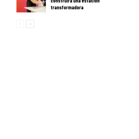
construirá una estación
transformadora