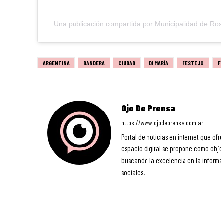
Una publicación compartida por Municipalidad de Ro
ARGENTINA
BANDERA
CIUDAD
DI MARÍA
FESTEJO
F
Ojo De Prensa
https://www.ojodeprensa.com.ar
Portal de noticias en internet que ofr
espacio digital se propone como objet
buscando la excelencia en la informa
sociales.