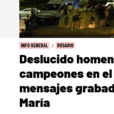
INFO GENERAL
ROSARIO
Deslucido homena
campeones en e
mensajes grabado
María