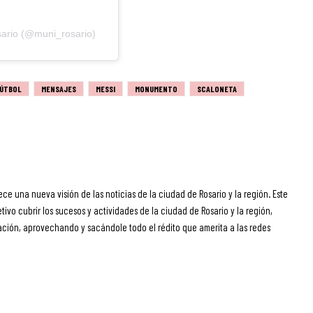
sario (@muni_rosario)
ÚTBOL
MENSAJES
MESSI
MONUMENTO
SCALONETA
ece una nueva visión de las noticias de la ciudad de Rosario y la región. Este
ivo cubrir los sucesos y actividades de la ciudad de Rosario y la región,
ción, aprovechando y sacándole todo el rédito que amerita a las redes