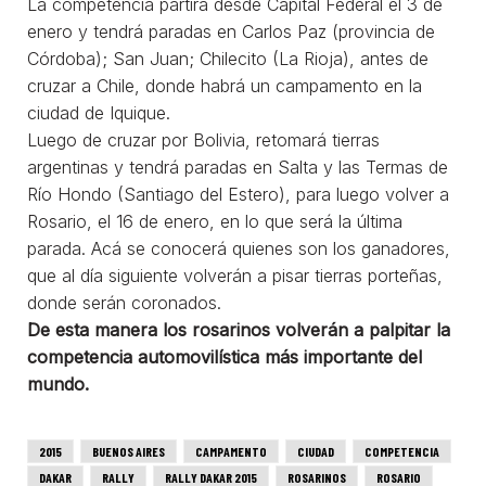
La competencia partirá desde Capital Federal el 3 de
enero y tendrá paradas en Carlos Paz (provincia de
Córdoba); San Juan; Chilecito (La Rioja), antes de
cruzar a Chile, donde habrá un campamento en la
ciudad de Iquique.
Luego de cruzar por Bolivia, retomará tierras
argentinas y tendrá paradas en Salta y las Termas de
Río Hondo (Santiago del Estero), para luego volver a
Rosario, el 16 de enero, en lo que será la última
parada. Acá se conocerá quienes son los ganadores,
que al día siguiente volverán a pisar tierras porteñas,
donde serán coronados.
De esta manera los rosarinos volverán a palpitar la
competencia automovilística más importante del
mundo.
2015
BUENOS AIRES
CAMPAMENTO
CIUDAD
COMPETENCIA
DAKAR
RALLY
RALLY DAKAR 2015
ROSARINOS
ROSARIO