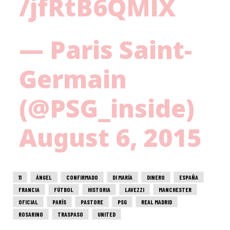
/jfRtB6QMlX
— Paris Saint-
Germain
(@PSG_inside)
August 6, 2015
11
ÁNGEL
CONFIRMADO
DI MARÍA
DINERO
ESPAÑA
FRANCIA
FÚTBOL
HISTORIA
LAVEZZI
MANCHESTER
OFICIAL
PARÍS
PASTORE
PSG
REAL MADRID
ROSARINO
TRASPASO
UNITED