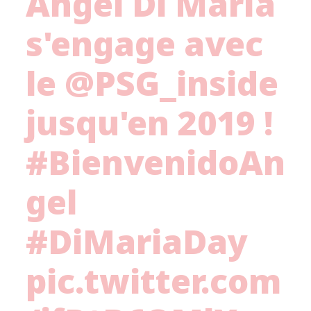
Angel Di María
s'engage avec
le
@PSG_inside
jusqu'en 2019 !
#BienvenidoAn
gel
#DiMariaDay
pic.twitter.com