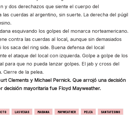
ón y dos derechazos que siente el cuerpo del
las cuerdas al argentino, sin suerte. La derecha del púgil
sino.
aidana esquivando los golpes del monarca norteamericano.
iene contra las cuerdas al local, aunque sin demasiados
 los saca del ring side. Buena defensa del local
e el ataque del local con izquierda. Golpe a golpe de los
l para que no pueda lanzar golpes. El jab y cross del
. Cierre de la pelea.
Burt Clements y Michael Pernick. Que arrojó una decisión
por decisión mayoritaria fue Floyd Mayweather.
ICTO
LAS VEGAS
MAIDANA
MAYWEATHER
PELEA
SANTAFESINO