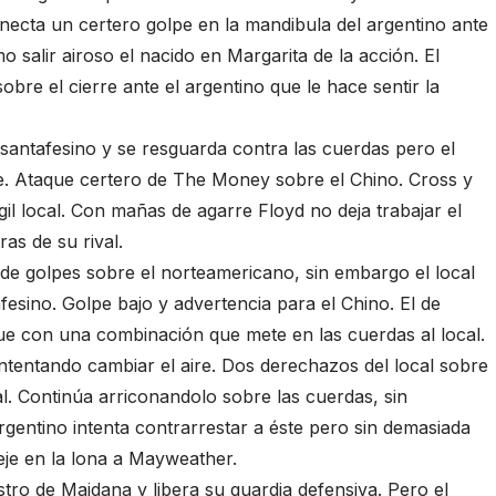
necta un certero golpe en la mandibula del argentino ante
 salir airoso el nacido en Margarita de la acción. El
e el cierre ante el argentino que le hace sentir la
el santafesino y se resguarda contra las cuerdas pero el
te. Ataque certero de The Money sobre el Chino. Cross y
l local. Con mañas de agarre Floyd no deja trabajar el
as de su rival.
a de golpes sobre el norteamericano, sin embargo el local
fesino. Golpe bajo y advertencia para el Chino. El de
ue con una combinación que mete en las cuerdas al local.
intentando cambiar el aire. Dos derechazos del local sobre
al. Continúa arriconandolo sobre las cuerdas, sin
rgentino intenta contrarrestar a éste pero sin demasiada
eje en la lona a Mayweather.
tro de Maidana y libera su guardia defensiva. Pero el