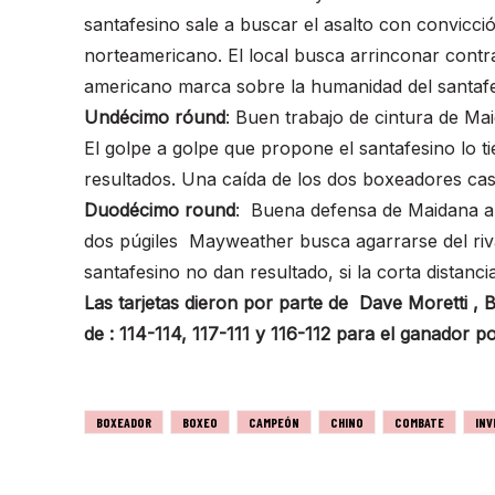
santafesino sale a buscar el asalto con convicci
norteamericano. El local busca arrinconar contra 
americano marca sobre la humanidad del santafe
Undécimo róund
: Buen trabajo de cintura de M
El golpe a golpe que propone el santafesino lo t
resultados. Una caída de los dos boxeadores casi
Duodécimo round
: Buena defensa de Maidana ant
dos púgiles Mayweather busca agarrarse del riva
santafesino no dan resultado, si la corta distancia
Las tarjetas dieron por parte de Dave Moretti , 
de : 114-114, 117-111 y 116-112 para el ganador 
BOXEADOR
BOXEO
CAMPEÓN
CHINO
COMBATE
INV