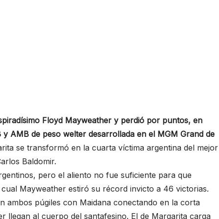
piradísimo Floyd Mayweather y perdió por puntos, en
 CMB y AMB de peso welter desarrollada en el MGM Grand de
ita se transformó en la cuarta víctima argentina del mejor
arlos Baldomir.
entinos, pero el aliento no fue suficiente para que
 cual Mayweather estiró su récord invicto a 46 victorias.
an ambos púgiles con Maidana conectando en la corta
r llegan al cuerpo del santafesino. El de Margarita carga