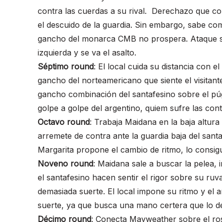
contra las cuerdas a su rival. Derechazo que co
el descuido de la guardia. Sin embargo, sabe como
gancho del monarca CMB no prospera. Ataque sobr
izquierda y se va el asalto.
Séptimo round
: El local cuida su distancia con 
gancho del norteamericano que siente el visitan
gancho combinación del santafesino sobre el púgi
golpe a golpe del argentino, quiem sufre las contr
Octavo round
: Trabaja Maidana en la baja altur
arremete de contra ante la guardia baja del santa
Margarita propone el cambio de ritmo, lo consig
Noveno round
: Maidana sale a buscar la pelea, 
el santafesino hacen sentir el rigor sobre su ruv
demasiada suerte. El local impone su ritmo y el a
suerte, ya que busca una mano certera que lo d
Décimo round
: Conecta Mayweather sobre el ros