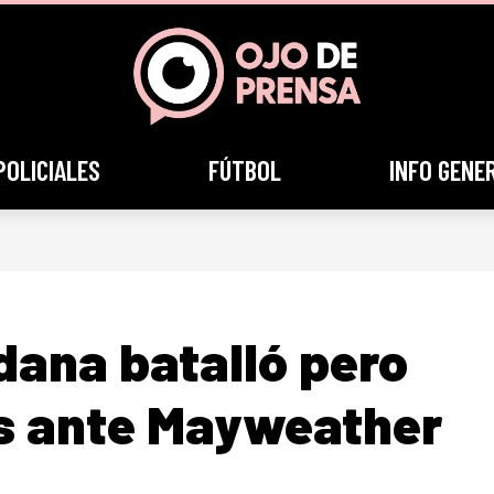
POLICIALES
FÚTBOL
INFO GENE
dana batalló pero
os ante Mayweather