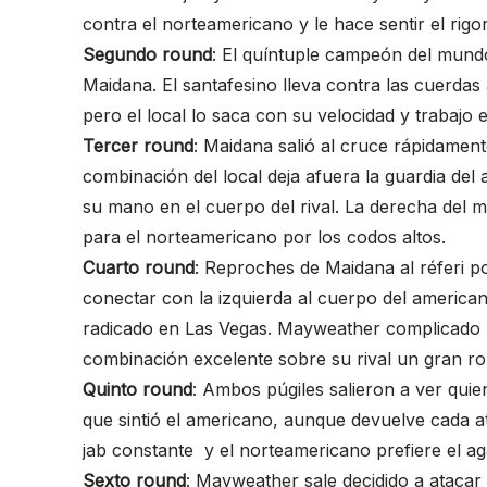
contra el norteamericano y le hace sentir el rigo
Segundo round
: El quíntuple campeón del mundo
Maidana. El santafesino lleva contra las cuerdas 
pero el local lo saca con su velocidad y trabajo e
Tercer round
: Maidana salió al cruce rápidamen
combinación del local deja afuera la guardia del
su mano en el cuerpo del rival. La derecha del
para el norteamericano por los codos altos.
Cuarto round
: Reproches de Maidana al réferi p
conectar con la izquierda al cuerpo del americano
radicado en Las Vegas. Mayweather complicado p
combinación excelente sobre su rival un gran r
Quinto round
: Ambos púgiles salieron a ver quie
que sintió el americano, aunque devuelve cada a
jab constante y el norteamericano prefiere el ag
Sexto round
: Mayweather sale decidido a atacar 