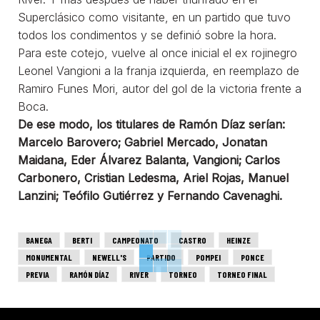
Superclásico como visitante, en un partido que tuvo
todos los condimentos y se definió sobre la hora.
Para este cotejo, vuelve al once inicial el ex rojinegro
Leonel Vangioni a la franja izquierda, en reemplazo de
Ramiro Funes Mori, autor del gol de la victoria frente a
Boca.
De ese modo, los titulares de Ramón Díaz serían:
Marcelo Barovero; Gabriel Mercado, Jonatan
Maidana, Eder Álvarez Balanta, Vangioni; Carlos
Carbonero, Cristian Ledesma, Ariel Rojas, Manuel
Lanzini; Teófilo Gutiérrez y Fernando Cavenaghi.
BANEGA
BERTI
CAMPEONATO
CASTRO
HEINZE
MONUMENTAL
NEWELL'S
PARTIDO
POMPEI
PONCE
PREVIA
RAMÓN DÍAZ
RIVER
TORNEO
TORNEO FINAL