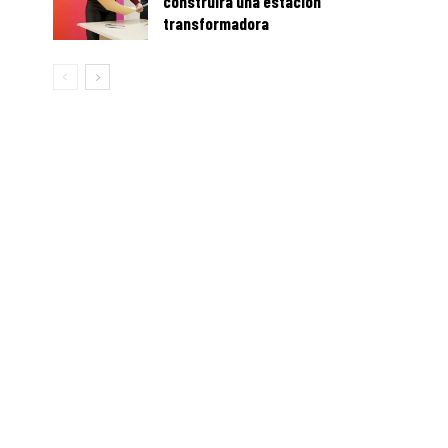
construirá una estación
transformadora