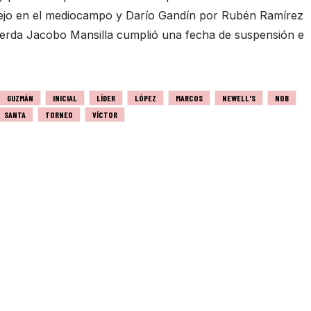
lejo en el mediocampo y Darío Gandín por Rubén Ramírez
quierda Jacobo Mansilla cumplió una fecha de suspensión e
GUZMÁN
INICIAL
LÍDER
LÓPEZ
MARCOS
NEWELL'S
NOB
SANTA
TORNEO
VÍCTOR