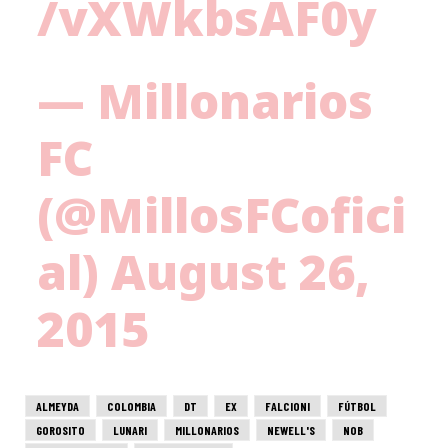
/vXWkbsAF0y
— Millonarios
FC
(@MillosFCofici
al)
August 26,
2015
ALMEYDA
COLOMBIA
DT
EX
FALCIONI
FÚTBOL
GOROSITO
LUNARI
MILLONARIOS
NEWELL'S
NOB