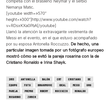
competía con el brasileño Neymar y el serbio
Nemanja Matic.
[youtube width=»570″
height=»300″]http://www.youtube.com/watch?
v=RDsxKXa0PbA[/youtube]
Llamó la atención la extravagante vestimenta de
Messi en el evento, en el que estuvo acompañado
por su esposa Antonella Roccuzzo.
De hecho, una
particular imagen tomada por un fotógrafo europeo
mostró cómo se evitó la pareja rosarina con la de
Cristiano Ronaldo e Irina Shayk.
2013
ANTONELLA
BALÓN
CR7
CRISTIANO
DE
EQUIPO
FOTO
IBRAHIMOVIC
IDEAL
MESSI
ORO
PAREJA
PREMIO
RIBERY
ROCCUZZO
RONALDO
ROSARINO
ZURICH