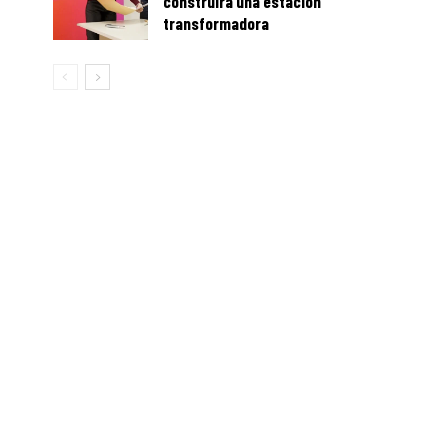
construirá una estación
transformadora