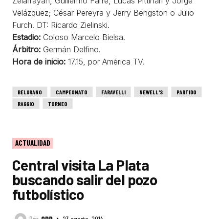
Zelarrayán, Guillermo Farré, Lucas Pittinari y Jorge
Velázquez; César Pereyra y Jerry Bengston o Julio
Furch. DT: Ricardo Zielinski.
Estadio:
Coloso Marcelo Bielsa.
Árbitro:
Germán Delfino.
Hora de inicio:
17.15, por América TV.
BELGRANO
CAMPEONATO
FARAVELLI
NEWELL'S
PARTIDO
RAGGIO
TORNEO