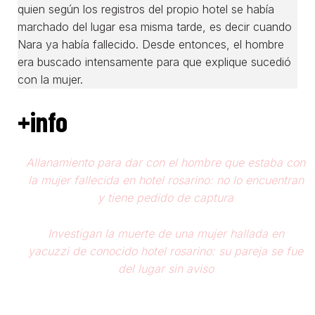
quien según los registros del propio hotel se había
marchado del lugar esa misma tarde, es decir cuando
Nara ya había fallecido. Desde entonces, el hombre
era buscado intensamente para que explique sucedió
con la mujer.
+info
Allanamiento para dar con el hombre que estaba con
la mujer fallecida en hotel rosarino: no lo encuentran
y tiene pedido de captura
Investigan la muerte de una mujer hallada en
yacuzzi de conocido hotel rosarino: su pareja se fue
del lugar sin aviso