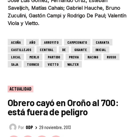
José Luis Gómez, Fernando Ortiz, Esteban
Saveljich, Matías Cahais; Gabriel Hauche, Bruno
Zuculini, Gastón Campi y Rodrigo De Paul; Valentín
Viola y Vietto.
ACUÑA
AÑO
ARROYITO
CAMPEONATO
CARANTA
CASTILLEJOS
CENTRAL
DE
GIGANTE
INICIAL
LOCAL
MERLO
PARTIDO
PREVIA
RACING
RUSSO
SAJA
TORNEO
VIETTO
WALTER