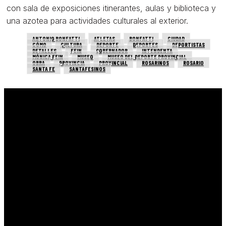
con sala de exposiciones itinerantes, aulas y biblioteca y
una azotea para actividades culturales al exterior.
ANTONIO BONFATTI
ATLETAS
BONFATTI
CIUDAD
CÓMO
CULTURA
DEPORTE
DEPORTES
DEPORTISTAS
DETALLES
FEIN
GOBERNADOR
INTENDENTA
MÓNICA FEIN
MUSEO
MUSEO DEL DEPORTE PROVINCIAL
OBRA
PROVINCIA
PROVINCIAL
ROSARINOS
ROSARIO
SANTA FE
SANTAFESINOS