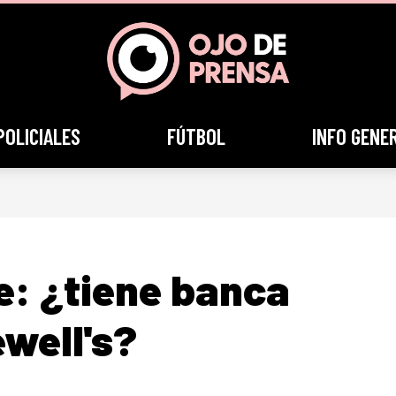
POLICIALES
FÚTBOL
INFO GENE
e: ¿tiene banca
ewell's?