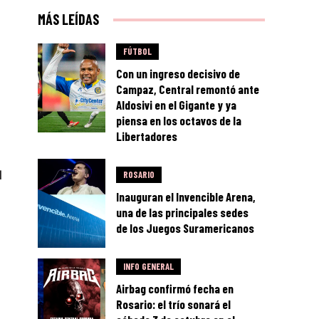
MÁS LEÍDAS
FÚTBOL
Con un ingreso decisivo de
Campaz, Central remontó ante
Aldosivi en el Gigante y ya
piensa en los octavos de la
Libertadores
l
ROSARIO
Inauguran el Invencible Arena,
una de las principales sedes
de los Juegos Suramericanos
INFO GENERAL
Airbag confirmó fecha en
Rosario: el trío sonará el