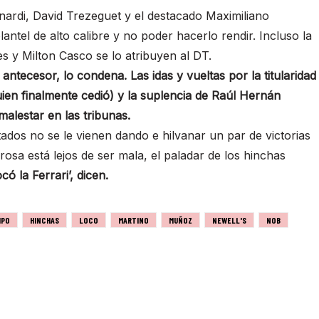
ardi, David Trezeguet y el destacado Maximiliano
antel de alto calibre y no poder hacerlo rendir. Incluso la
s y Milton Casco se lo atribuyen al DT.
tecesor, lo condena. Las idas y vueltas por la titularidad
en finalmente cedió) y la suplencia de Raúl Hernán
malestar en las tribunas.
ados no se le vienen dando e hilvanar un par de victorias
prosa está lejos de ser mala, el paladar de los hinchas
có la Ferrari’, dicen.
IPO
HINCHAS
LOCO
MARTINO
MUÑOZ
NEWELL'S
NOB