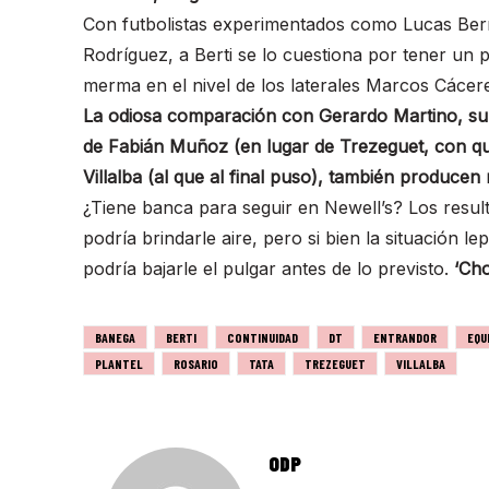
Con futbolistas experimentados como Lucas Bern
Rodríguez, a Berti se lo cuestiona por tener un pl
merma en el nivel de los laterales Marcos Cácere
La odiosa comparación con Gerardo Martino, su an
de Fabián Muñoz (en lugar de Trezeguet, con qui
Villalba (al que al final puso), también producen 
¿Tiene banca para seguir en Newell’s? Los result
podría brindarle aire, pero si bien la situación le
podría bajarle el pulgar antes de lo previsto.
‘Cho
BANEGA
BERTI
CONTINUIDAD
DT
ENTRANDOR
EQU
PLANTEL
ROSARIO
TATA
TREZEGUET
VILLALBA
ODP