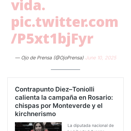
vida.
pic.twitter.com
/P5xt1bjFyr
— Ojo de Prensa (@OjoPrensa)
June 10, 2025