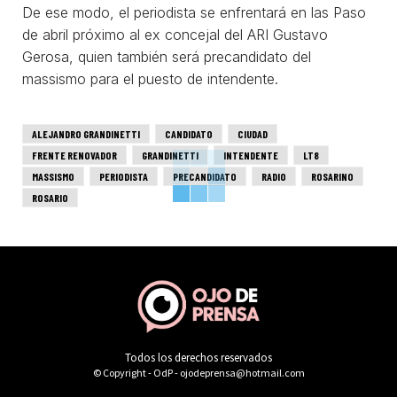
De ese modo, el periodista se enfrentará en las Paso
de abril próximo al ex concejal del ARI Gustavo
Gerosa, quien también será precandidato del
massismo para el puesto de intendente.
ALEJANDRO GRANDINETTI
CANDIDATO
CIUDAD
FRENTE RENOVADOR
GRANDINETTI
INTENDENTE
LT8
MASSISMO
PERIODISTA
PRECANDIDATO
RADIO
ROSARINO
ROSARIO
Todos los derechos reservados
© Copyright - OdP - ojodeprensa@hotmail.com