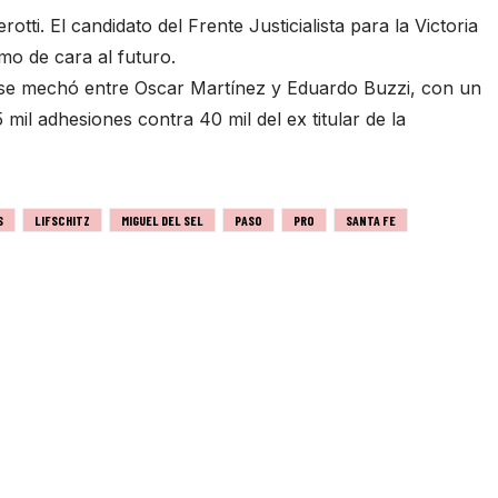
ti. El candidato del Frente Justicialista para la Victoria
mo de cara al futuro.
a se mechó entre Oscar Martínez y Eduardo Buzzi, con un
mil adhesiones contra 40 mil del ex titular de la
S
LIFSCHITZ
MIGUEL DEL SEL
PASO
PRO
SANTA FE