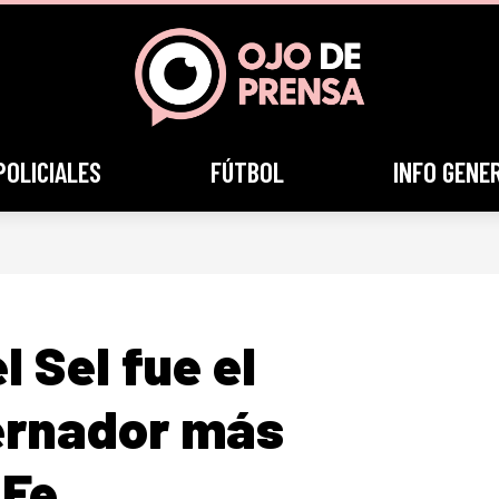
POLICIALES
FÚTBOL
INFO GENE
l Sel fue el
ernador más
 Fe