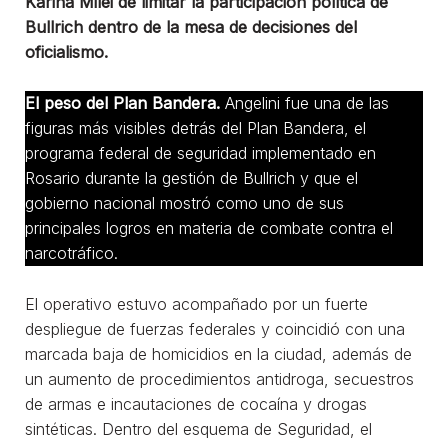
Karina Milei de limitar la participación política de
Bullrich dentro de la mesa de decisiones del
oficialismo.
El peso del Plan Bandera.
Angelini fue una de las
figuras más visibles detrás del Plan Bandera, el
programa federal de seguridad implementado en
Rosario durante la gestión de Bullrich y que el
gobierno nacional mostró como uno de sus
principales logros en materia de combate contra el
narcotráfico.
El operativo estuvo acompañado por un fuerte
despliegue de fuerzas federales y coincidió con una
marcada baja de homicidios en la ciudad, además de
un aumento de procedimientos antidroga, secuestros
de armas e incautaciones de cocaína y drogas
sintéticas. Dentro del esquema de Seguridad, el