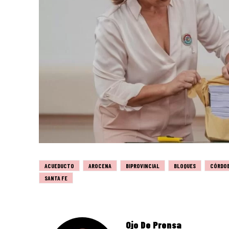
ACUEDUCTO
AROCENA
BIPROVINCIAL
BLOQUES
CÓRDO
SANTA FE
Ojo De Prensa