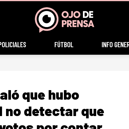
POLICIALES
FÚTBOL
INFO GENE
aló que hubo
 no detectar que
 votos por contar