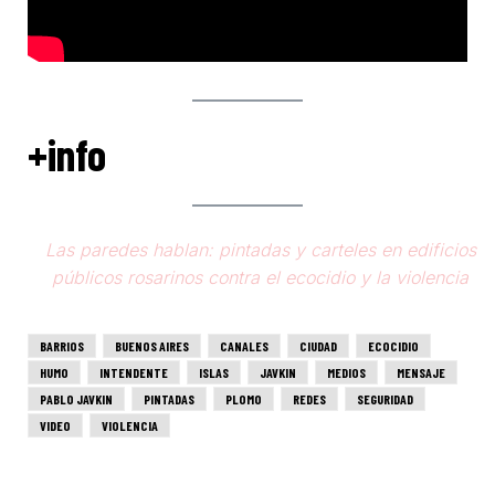
+info
Las paredes hablan: pintadas y carteles en edificios
públicos rosarinos contra el ecocidio y la violencia
BARRIOS
BUENOS AIRES
CANALES
CIUDAD
ECOCIDIO
HUMO
INTENDENTE
ISLAS
JAVKIN
MEDIOS
MENSAJE
PABLO JAVKIN
PINTADAS
PLOMO
REDES
SEGURIDAD
VIDEO
VIOLENCIA