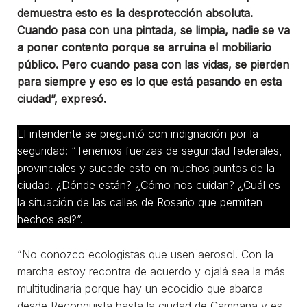
demuestra esto es la desprotección absoluta.
Cuando pasa con una pintada, se limpia, nadie se va
a poner contento porque se arruina el mobiliario
público. Pero cuando pasa con las vidas, se pierden
para siempre y eso es lo que está pasando en esta
ciudad”, expresó.
El intendente se preguntó con indignación por la
seguridad: “Tenemos fuerzas de seguridad federales,
provinciales y sucede esto en muchos puntos de la
ciudad. ¿Dónde están? ¿Cómo nos cuidan? ¿Cuál es
la situación de las calles de Rosario que permiten
hechos así?”.
“No conozco ecologistas que usen aerosol. Con la
marcha estoy recontra de acuerdo y ojalá sea la más
multitudinaria porque hay un ecocidio que abarca
desde Reconquista hasta la ciudad de Campana y es