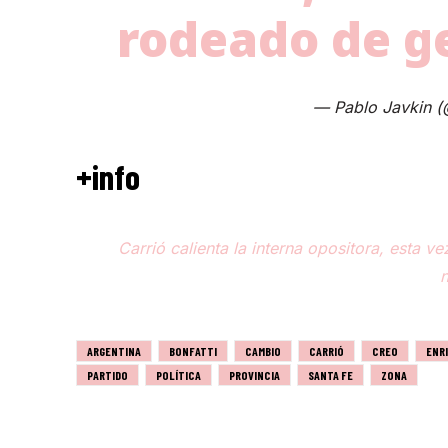
rodeado de g
— Pablo Javkin (
+info
Carrió calienta la interna opositora, esta ve
n
ARGENTINA
BONFATTI
CAMBIO
CARRIÓ
CREO
ENR
PARTIDO
POLÍTICA
PROVINCIA
SANTA FE
ZONA