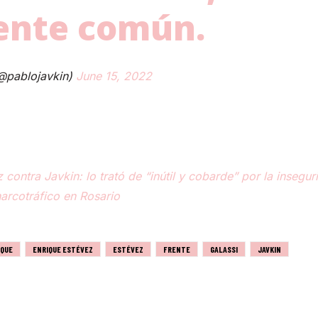
ente común.
@pablojavkin)
June 15, 2022
z contra Javkin: lo trató de “inútil y cobarde” por la insegur
arcotráfico en Rosario
IQUE
ENRIQUE ESTÉVEZ
ESTÉVEZ
FRENTE
GALASSI
JAVKIN