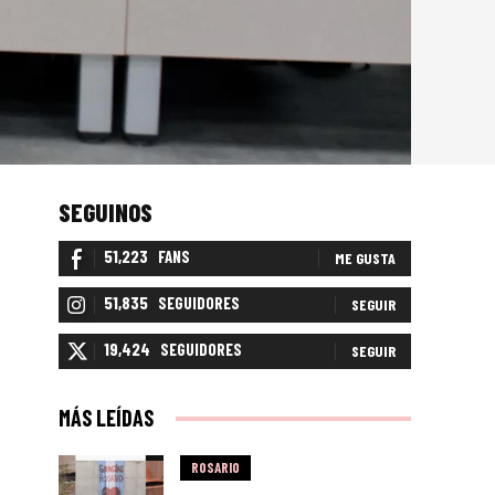
SEGUINOS
51,223
FANS
ME GUSTA
51,835
SEGUIDORES
SEGUIR
19,424
SEGUIDORES
SEGUIR
MÁS LEÍDAS
ROSARIO