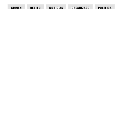
CRIMEN
DELITO
NOTICIAS
ORGANIZADO
POLÍTICA
REGIÓN
ROSARIO
SEGURIDAD
TERRORISMO
VIOLENCIA