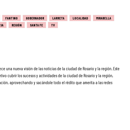
FANTINO
GOBERNADOR
LARRETA
LOCALIDAD
MIRABELLA
CIA
REGIÓN
SANTA FE
TV
ece una nueva visión de las noticias de la ciudad de Rosario y la región. Este
ivo cubrir los sucesos y actividades de la ciudad de Rosario y la región,
ción, aprovechando y sacándole todo el rédito que amerita a las redes