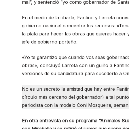
mal”, y sentenció “yo como gobernador de Santa 
En el medio de la charla, Fantino y Larreta conv
gobierno nacional concentra los recursos: «Tene
la plata para hacer las obras que quieras hacer 
jefe de gobierno porteño.
«Yo te garantizo que cuando vos seas gobernado
obras», concluyó Larreta con un guiño a Fantino.
versiones de su candidatura para sucederlo a Oma
No es un secreto la amistad que hay entre Fantin
círculo más cercano del gobernador) a tal punto 
periodista con la modelo Coni Mosqueira, semana
En otra entrevista en su programa “Animales Suel
con Mirabella y se refirió al rumor que suena de