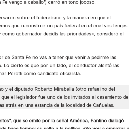
Fe vengo a caballo”, cerró en tono jocoso.
ersaron sobre el federalismo y la manera en que el
mos que reconstruir un país federal en el cual vos tengas
y como gobernador decidís las prioridades», consideró el
r de Santa Fe no vas a tener que venir a pedirme las
 Lo cierto es que por un lado, el conductor alentó las
r Perotti como candidato oficialista.
o y el diputado Roberto Mirabella (otro rafaelino del
que el legislador fue uno de los invitados al casamiento de
s atrás en una estancia de la localidad de Cañuelas.
tos”, que se emite por la señal América, Fantino dialogó
sde hace tiempo: su salto a la política. «Yo voy a empezar 