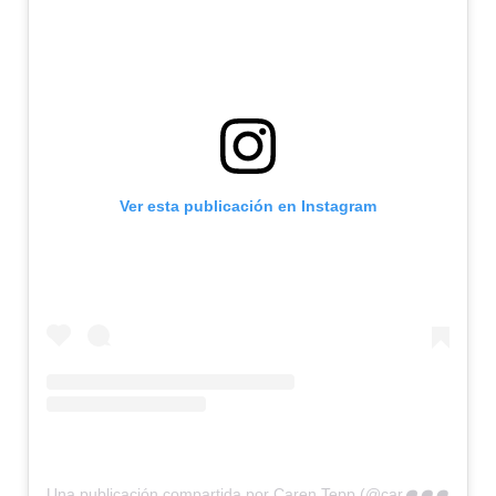
Ver esta publicación en Instagram
U
na publicación compartida por Caren Tepp (@carentepp)