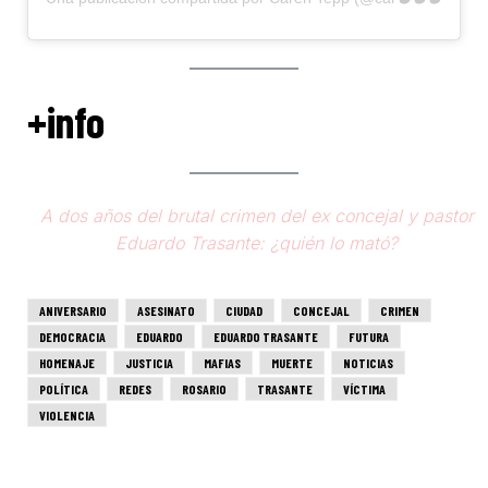
+info
A dos años del brutal crimen del ex concejal y pastor
Eduardo Trasante: ¿quién lo mató?
ANIVERSARIO
ASESINATO
CIUDAD
CONCEJAL
CRIMEN
DEMOCRACIA
EDUARDO
EDUARDO TRASANTE
FUTURA
HOMENAJE
JUSTICIA
MAFIAS
MUERTE
NOTICIAS
POLÍTICA
REDES
ROSARIO
TRASANTE
VÍCTIMA
VIOLENCIA