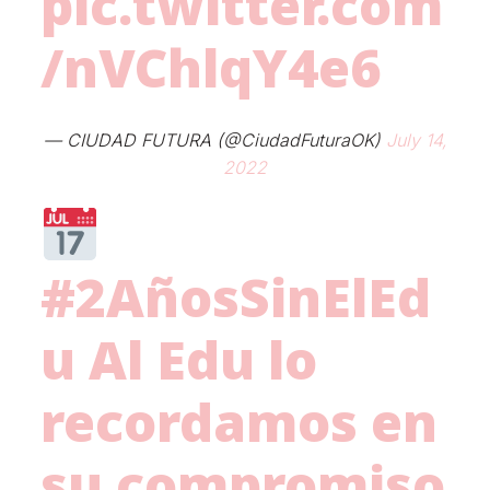
pic.twitter.com
/nVChlqY4e6
— CIUDAD FUTURA (@CiudadFuturaOK)
July 14,
2022
#2AñosSinElEd
u
Al Edu lo
recordamos en
su compromiso