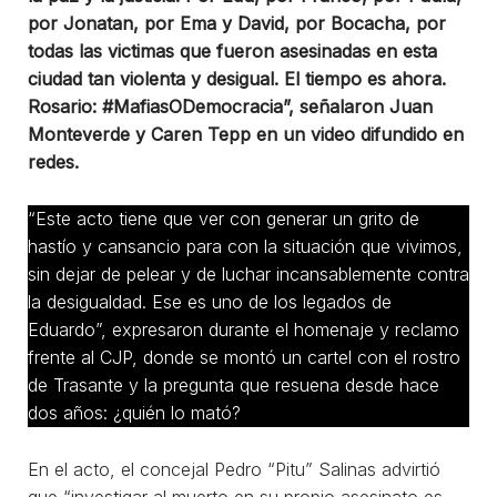
por Jonatan, por Ema y David, por Bocacha, por
todas las victimas que fueron asesinadas en esta
ciudad tan violenta y desigual. El tiempo es ahora.
Rosario: #MafiasODemocracia”, señalaron Juan
Monteverde y Caren Tepp en un video difundido en
redes.
“Este acto tiene que ver con generar un grito de
hastío y cansancio para con la situación que vivimos,
sin dejar de pelear y de luchar incansablemente contra
la desigualdad. Ese es uno de los legados de
Eduardo”, expresaron durante el homenaje y reclamo
frente al CJP, donde se montó un cartel con el rostro
de Trasante y la pregunta que resuena desde hace
dos años: ¿quién lo mató?
En el acto, el concejal Pedro “Pitu” Salinas advirtió