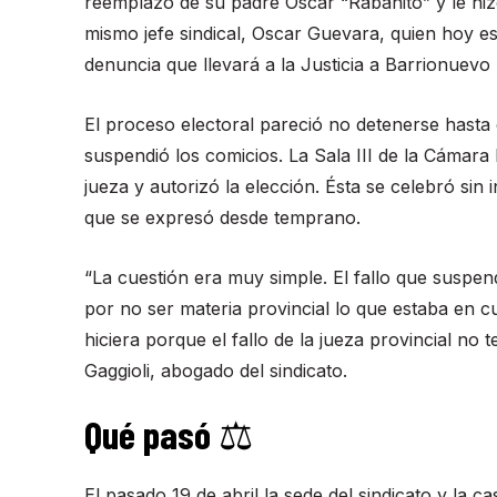
reemplazo de su padre Oscar “Rabanito” y le hizo 
mismo jefe sindical, Oscar Guevara, quien hoy es
denuncia que llevará a la Justicia a Barrionuevo h
El proceso electoral pareció no detenerse hasta 
suspendió los comicios. La Sala III de la Cámara 
jueza y autorizó la elección. Ésta se celebró si
que se expresó desde temprano.
“La cuestión era muy simple. El fallo que suspen
por no ser materia provincial lo que estaba en c
hiciera porque el fallo de la jueza provincial no te
Gaggioli, abogado del sindicato.
Qué pasó
⚖
El pasado 19 de abril la sede del sindicato y la