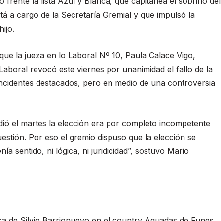
frente la lista Azul y Blanca, que capitanea el sobrino del
tá a cargo de la Secretaría Gremial y que impulsó la
ijo.
que la jueza en lo Laboral Nº 10, Paula Calace Vigo,
Laboral revocó este viernes por unanimidad el fallo de la
n incidentes destacados, pero en medio de una controversia
dió el martes la elección era por completo incompetente
uestión. Por eso el gremio dispuso que la elección se
nía sentido, ni lógica, ni juridicidad”, sostuvo Mario
 casa de Silvio Barrionuevo en el country Aguadas de Funes