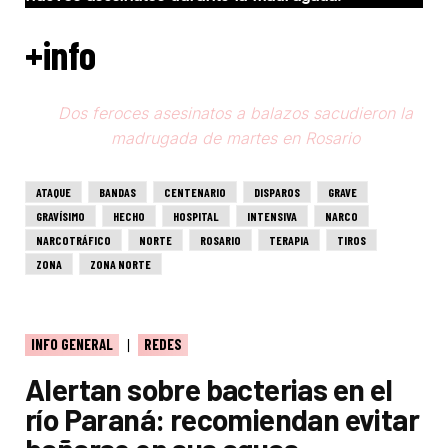
+info
Dos feroces asesinatos a balazos sacudieron la
madrugada de martes en Rosario
ATAQUE
BANDAS
CENTENARIO
DISPAROS
GRAVE
GRAVÍSIMO
HECHO
HOSPITAL
INTENSIVA
NARCO
NARCOTRÁFICO
NORTE
ROSARIO
TERAPIA
TIROS
ZONA
ZONA NORTE