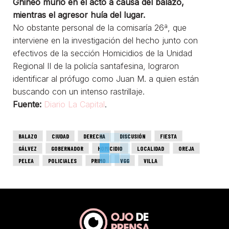
Ghineo murió en el acto a causa del balazo,
mientras el agresor huía del lugar.
No obstante personal de la comisaría 26ª, que
interviene en la investigación del hecho junto con
efectivos de la sección Homicidios de la Unidad
Regional II de la policía santafesina, lograron
identificar al prófugo como Juan M. a quien están
buscando con un intenso rastrillaje.
Fuente:
Diario La Capital
.
BALAZO
CIUDAD
DERECHA
DISCUSIÓN
FIESTA
GÁLVEZ
GOBERNADOR
HOMICIDIO
LOCALIDAD
OREJA
PELEA
POLICIALES
PRIMO
VGG
VILLA