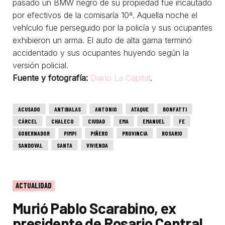
pasado un BMW negro de su propiedad fue incautado
por efectivos de la comisaría 10ª. Aquella noche el
vehículo fue perseguido por la policía y sus ocupantes
exhibieron un arma. El auto de alta gama terminó
accidentado y sus ocupantes huyendo según la
versión policial.
Fuente y fotografía:
Diario La Capital
.
ACUSADO
ANTIBALAS
ANTONIO
ATAQUE
BONFATTI
CÁRCEL
CHALECO
CIUDAD
EMA
EMANUEL
FE
GOBERNADOR
PIMPI
PIÑERO
PROVINCIA
ROSARIO
SANDOVAL
SANTA
VIVIENDA