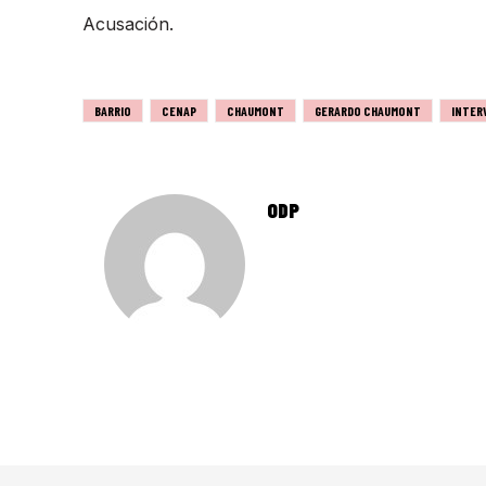
Acusación.
BARRIO
CENAP
CHAUMONT
GERARDO CHAUMONT
INTER
ODP