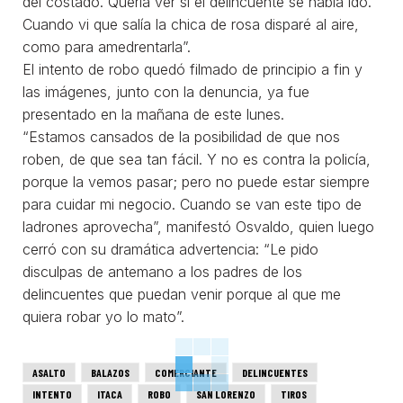
del costado. Quería ver si el delincuente se había ido.
Cuando vi que salía la chica de rosa disparé al aire,
como para amedrentarla”.
El intento de robo quedó filmado de principio a fin y
las imágenes, junto con la denuncia, ya fue
presentado en la mañana de este lunes.
“Estamos cansados de la posibilidad de que nos
roben, de que sea tan fácil. Y no es contra la policía,
porque la vemos pasar; pero no puede estar siempre
para cuidar mi negocio. Cuando se van este tipo de
ladrones aprovecha”, manifestó Osvaldo, quien luego
cerró con su dramática advertencia: “Le pido
disculpas de antemano a los padres de los
delincuentes que puedan venir porque al que me
quiera robar yo lo mato”.
ASALTO
BALAZOS
COMERCIANTE
DELINCUENTES
INTENTO
ITACA
ROBO
SAN LORENZO
TIROS