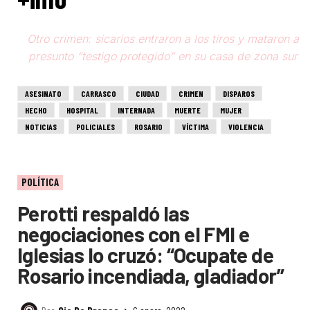
Otro crimen: sicarios entraron a los tiros y mataron a
presunto “testigo protegido” en su casa de zona sur
ASESINATO
CARRASCO
CIUDAD
CRIMEN
DISPAROS
HECHO
HOSPITAL
INTERNADA
MUERTE
MUJER
NOTICIAS
POLICIALES
ROSARIO
VÍCTIMA
VIOLENCIA