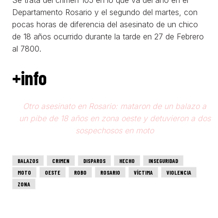
Departamento Rosario y el segundo del martes, con
pocas horas de diferencia del asesinato de un chico
de 18 años ocurrido durante la tarde en 27 de Febrero
al 7800.
+info
Otro asesinato en Rosario: mataron de un balazo a
un pibe de 18 años en zona oeste y detuvieron a dos
sospechosos en moto
BALAZOS
CRIMEN
DISPAROS
HECHO
INSEGURIDAD
MOTO
OESTE
ROBO
ROSARIO
VÍCTIMA
VIOLENCIA
ZONA