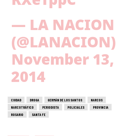
— LA NACION
(@LANACION)
November 13,
2014
CIUDAD
DROGA
GERMÁN DE LOS SANTOS
NARCOS
NARCOTRÁFICO
PERIODISTA
POLICIALES
PROVINCIA
ROSARIO
SANTA FE