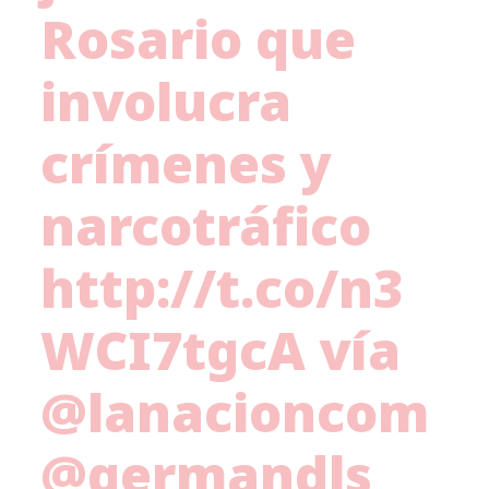
Rosario que
involucra
crímenes y
narcotráfico
http://t.co/n3
WCI7tgcA
vía
@lanacioncom
@germandls