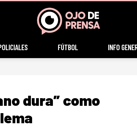
POLICIALES
FÚTBOL
INFO GENE
ano dura” como
blema